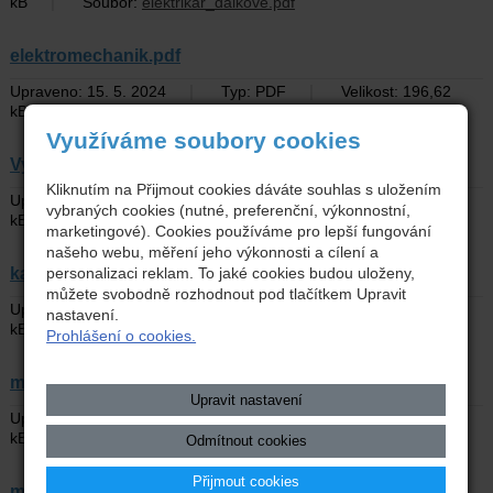
|
kB
Soubor:
elektrikar_dalkove.pdf
elektromechanik.pdf
|
|
Upraveno: 15. 5. 2024
Typ: PDF
Velikost: 196,62
|
kB
Soubor:
elektromechanik.pdf
Využíváme soubory cookies
Vysledky prijimaciho rizeni _ informace.pdf
Kliknutím na Přijmout cookies dáváte souhlas s uložením
|
|
Upraveno: 15. 5. 2024
Typ: PDF
Velikost: 703,56
vybraných cookies (nutné, preferenční, výkonnostní,
|
kB
Soubor:
Vysledky prijimaciho rizeni _ informace.pdf
marketingové). Cookies používáme pro lepší fungování
našeho webu, měření jeho výkonnosti a cílení a
karosar.pdf
personalizaci reklam. To jaké cookies budou uloženy,
můžete svobodně rozhodnout pod tlačítkem Upravit
|
|
Upraveno: 15. 5. 2024
Typ: PDF
Velikost: 162,9
nastavení.
|
kB
Soubor:
karosar.pdf
Prohlášení o cookies.
mechanik_el.pdf
Upravit nastavení
|
|
Upraveno: 15. 5. 2024
Typ: PDF
Velikost: 364,24
|
kB
Soubor:
mechanik_el.pdf
Odmítnout cookies
Přijmout cookies
mechanik_op.pdf