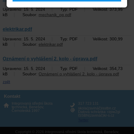
|
|
Upraveno: 15. 5. 2024
Typ: PDF
Velikost: 373,95
|
kB
Soubor:
mechanik_op.pdf
elektrikar.pdf
|
|
Upraveno: 15. 5. 2024
Typ: PDF
Velikost: 300,99
|
kB
Soubor:
elektrikar.pdf
Oznámení o vyhlášení 2. kolo - úprava.pdf
|
|
Upraveno: 15. 5. 2024
Typ: PDF
Velikost: 354,73
|
kB
Soubor:
Oznámení o vyhlášení 2. kolo - úprava.pdf
zpět
Kontakt
Integrovaná střední škola
317 723 131
technická, Benešov,
skola(zavináč)isstbn.cz
Černoleská 1997
Datová schránka: rzpw2gi
ISSBN(zavináč)kr-s.cz
Twitter
Copyright © 2026 Integrovaná střední škola technická, Benešov,