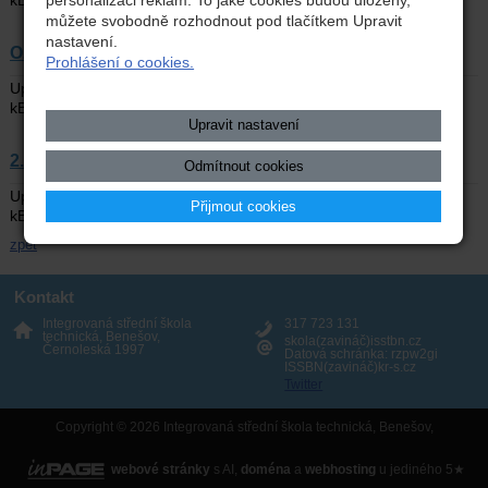
můžete svobodně rozhodnout pod tlačítkem Upravit
nastavení.
Oznámení o vyhlášení přijím.řízení.pdf
Prohlášení o cookies.
|
|
Upraveno: 17. 1. 2025
Typ: PDF
Velikost: 257,98
|
kB
Soubor:
Oznámení o vyhlášení přijím.řízení.pdf
Upravit nastavení
2.kolo 25-26.pdf
Odmítnout cookies
|
|
Upraveno: 16. 5. 2025
Typ: PDF
Velikost: 248,52
Přijmout cookies
|
kB
Soubor:
2.kolo 25-26.pdf
zpět
Kontakt
Integrovaná střední škola
317 723 131
technická, Benešov,
skola(zavináč)isstbn.cz
Černoleská 1997
Datová schránka: rzpw2gi
ISSBN(zavináč)kr-s.cz
Twitter
Copyright © 2026 Integrovaná střední škola technická, Benešov,
webové stránky
s AI,
doména
a
webhosting
u jediného 5★