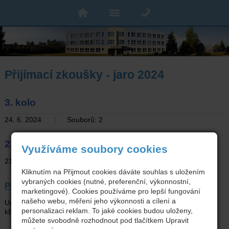
Přijímací zkoušky - jaro 2024
3. kolo
|
24. 6. 2024
Souborů: 2
2. kolo výsledky
Využíváme soubory cookies
|
21. 6. 2024
Souborů: 4
Kliknutím na Přijmout cookies dáváte souhlas s uložením
vybraných cookies (nutné, preferenční, výkonnostní,
Přijímací řízení do oborů
marketingové). Cookies používáme pro lepší fungování
našeho webu, měření jeho výkonnosti a cílení a
|
|
Upraveno: 31. 1. 2024
Typ: PDF
Velikost: 216,51
personalizaci reklam. To jaké cookies budou uloženy,
|
kB
Soubor:
Přijímací řízení do oborů
můžete svobodně rozhodnout pod tlačítkem Upravit