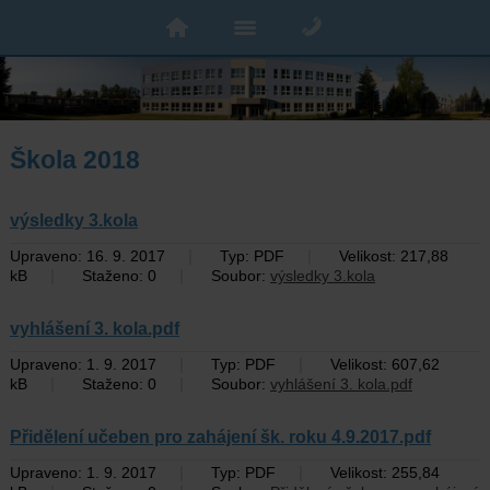
Škola 2018
výsledky 3.kola
|
|
Upraveno: 16. 9. 2017
Typ: PDF
Velikost: 217,88
|
|
kB
Staženo: 0
Soubor:
výsledky 3.kola
vyhlášení 3. kola.pdf
|
|
Upraveno: 1. 9. 2017
Typ: PDF
Velikost: 607,62
|
|
kB
Staženo: 0
Soubor:
vyhlášení 3. kola.pdf
Přidělení učeben pro zahájení šk. roku 4.9.2017.pdf
|
|
Upraveno: 1. 9. 2017
Typ: PDF
Velikost: 255,84