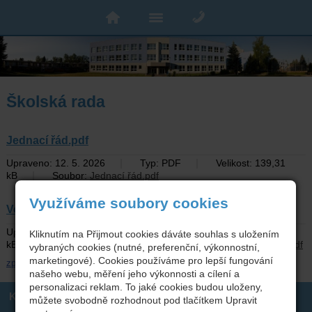
Školská rada
Jednací řád.pdf
|
|
Upraveno: 12. 5. 2026
Typ: PDF
Velikost: 139,31
|
kB
Soubor:
Jednací řád.pdf
Využíváme soubory cookies
Volebni-rad-skolske-rady-01-01-2026-USN-c.pdf
|
|
Upraveno: 12. 5. 2026
Typ: PDF
Velikost: 100,02
Kliknutím na Přijmout cookies dáváte souhlas s uložením
|
kB
Soubor:
Volebni-rad-skolske-rady-01-01-2026-USN-c.pdf
vybraných cookies (nutné, preferenční, výkonnostní,
marketingové). Cookies používáme pro lepší fungování
zpět
našeho webu, měření jeho výkonnosti a cílení a
personalizaci reklam. To jaké cookies budou uloženy,
Kontakt
můžete svobodně rozhodnout pod tlačítkem Upravit