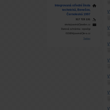
U
Integrovaná střední škola
technická, Benešov,
V
Černoleská 1997
U
317 723 131
skola(zavináč)isstbn.cz
V
Datová schránka: rzpw2gi
ISSBN(zavináč)kr-s.cz
U
Twitter
V
U
V
U
V
U
V
U
V