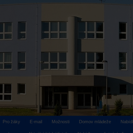
Pro žáky
E-mail
Možnosti
Domov mládeže
Nabíd