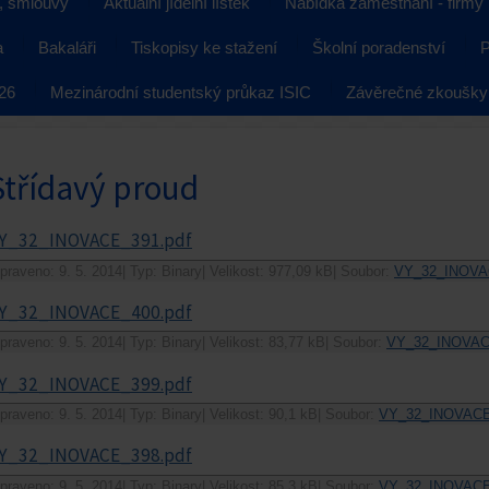
, smlouvy
Aktuální jídelní lístek
Nabídka zaměstnání - firmy
a
Bakaláři
Tiskopisy ke stažení
Školní poradenství
P
026
Mezinárodní studentský průkaz ISIC
Závěrečné zkoušky
Střídavý proud
Y_32_INOVACE_391.pdf
praveno: 9. 5. 2014
|
Typ: Binary
|
Velikost: 977,09 kB
|
Soubor:
VY_32_INOVA
Y_32_INOVACE_400.pdf
praveno: 9. 5. 2014
|
Typ: Binary
|
Velikost: 83,77 kB
|
Soubor:
VY_32_INOVAC
Y_32_INOVACE_399.pdf
praveno: 9. 5. 2014
|
Typ: Binary
|
Velikost: 90,1 kB
|
Soubor:
VY_32_INOVACE
Y_32_INOVACE_398.pdf
praveno: 9. 5. 2014
|
Typ: Binary
|
Velikost: 85,3 kB
|
Soubor:
VY_32_INOVACE