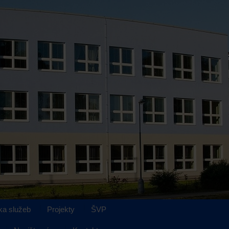
ka služeb
Projekty
ŠVP