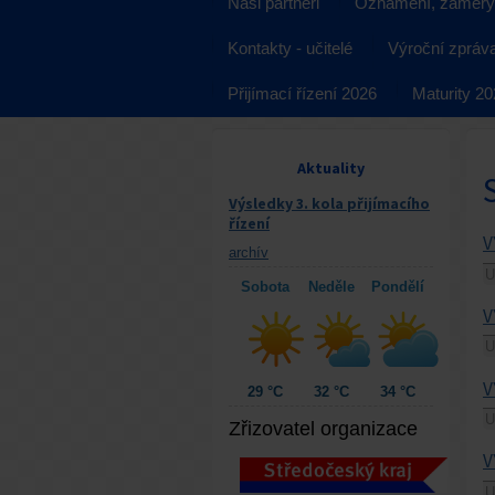
Naši partneři
Oznámení, záměry
Kontakty - učitelé
Výroční zpráv
Přijímací řízení 2026
Maturity 2
Aktuality
Výsledky 3. kola přijímacího
řízení
V
archív
U
Sobota
Neděle
Pondělí
V
U
V
29 °C
32 °C
34 °C
U
Zřizovatel organizace
V
U