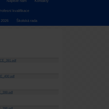
Napište nám
Kontakty
rofesní kvalifikace
 2026
Školská rada
CE_391.pdf
E_400.pdf
_399.pdf
_398.pdf