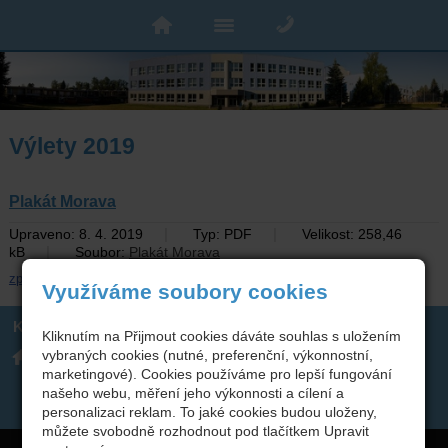
Výlety 2019
Plakát Morava
|
|
Upraveno: 8. 4. 2019
Typ: PDF
Velikost: 258,46
|
kB
Soubor:
Plakát Morava
zpět
Využíváme soubory cookies
Kontakt
Kliknutím na Přijmout cookies dáváte souhlas s uložením
Integrovaná střední škola
317 723 131
vybraných cookies (nutné, preferenční, výkonnostní,
technická, Benešov,
skola(zavináč)isstbn.cz
marketingové). Cookies používáme pro lepší fungování
Černoleská 1997
Datová schránka: rzpw2gi
ISSBN(zavináč)kr-s.cz
našeho webu, měření jeho výkonnosti a cílení a
Twitter
personalizaci reklam. To jaké cookies budou uloženy,
můžete svobodně rozhodnout pod tlačítkem Upravit
Copyright © 2026 Integrovaná střední škola technická, Benešov,