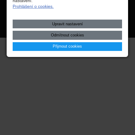
nastavení.
Prohlášení o cookies.
webové stránky
s AI,
doména
a
webhosting
u jediného 5★
registrátora v ČR
Upravit nastavení
Mapa webu
|
Zobrazit klasickou verzi
Odmítnout cookies
Přijmout cookies