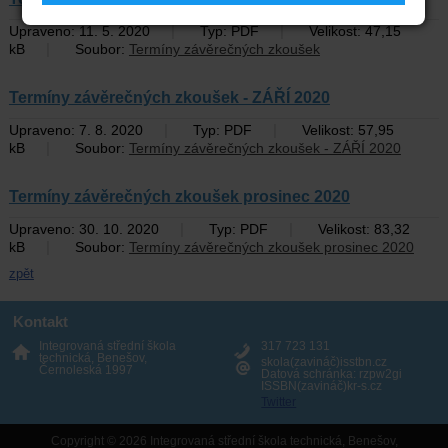
|
|
Upraveno: 11. 5. 2020
Typ: PDF
Velikost: 47,15
|
kB
Soubor:
Termíny závěrečných zkoušek
Termíny závěrečných zkoušek - ZÁŘÍ 2020
|
|
Upraveno: 7. 8. 2020
Typ: PDF
Velikost: 57,95
|
kB
Soubor:
Termíny závěrečných zkoušek - ZÁŘÍ 2020
Termíny závěrečných zkoušek prosinec 2020
|
|
Upraveno: 30. 10. 2020
Typ: PDF
Velikost: 83,32
|
kB
Soubor:
Termíny závěrečných zkoušek prosinec 2020
zpět
Kontakt
Integrovaná střední škola
317 723 131
technická, Benešov,
skola(zavináč)isstbn.cz
Černoleská 1997
Datová schránka: rzpw2gi
ISSBN(zavináč)kr-s.cz
Twitter
Copyright © 2026 Integrovaná střední škola technická, Benešov,