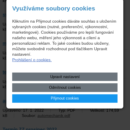
|
kB
Soubor:
kar.pdf
Využíváme soubory cookies
svet-prace.pdf
Kliknutím na Přijmout cookies dáváte souhlas s uložením
|
|
Upraveno: 17. 1. 2022
Typ: PDF
Velikost: 203,18
vybraných cookies (nutné, preferenční, výkonnostní,
|
kB
Soubor:
svet-prace.pdf
marketingové). Cookies používáme pro lepší fungování
našeho webu, měření jeho výkonnosti a cílení a
mez.pdf
personalizaci reklam. To jaké cookies budou uloženy,
můžete svobodně rozhodnout pod tlačítkem Upravit
|
|
Upraveno: 17. 1. 2022
Typ: PDF
Velikost: 103,26
nastavení.
|
kB
Soubor:
mez.pdf
Prohlášení o cookies.
termín ZZ-červen 2022.pdf
Upravit nastavení
|
|
Upraveno: 17. 1. 2022
Typ: PDF
Velikost: 87,6
|
kB
Soubor:
termín ZZ-červen 2022.pdf
Odmítnout cookies
Přijmout cookies
automechanik.pdf
|
|
Upraveno: 17. 1. 2022
Typ: PDF
Velikost: 174,59
|
kB
Soubor:
automechanik.pdf
Termín ZZ prosinec 2022