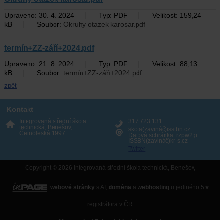
|
|
Upraveno: 30. 4. 2024
Typ: PDF
Velikost: 159,24
|
kB
Soubor:
Okruhy otazek karosar.pdf
termín+ZZ-září+2024.pdf
|
|
Upraveno: 21. 8. 2024
Typ: PDF
Velikost: 88,13
|
kB
Soubor:
termín+ZZ-září+2024.pdf
zpět
Kontakt
Integrovaná střední škola
317 723 131
technická, Benešov,
skola(zavináč)isstbn.cz
Černoleská 1997
Datová schránka: rzpw2gi
ISSBN(zavináč)kr-s.cz
Twitter
Copyright © 2026 Integrovaná střední škola technická, Benešov,
webové stránky
s AI,
doména
a
webhosting
u jediného 5★
registrátora v ČR