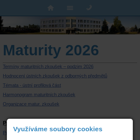
Maturity 2026
Termíny maturitních zkoušek – podzim 2026
Hodnocení ústních zkoušek z odborných předmětů
Témata - ústní profilová část
Harmonogram maturitních zkoušek
Organizace matur. zkoušek
Praktická zkouška
Využíváme soubory cookies
Praktická profil. zkouška