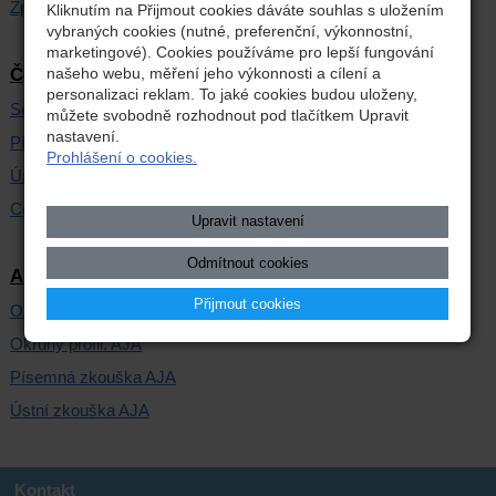
Způsob hodnocení
Kliknutím na Přijmout cookies dáváte souhlas s uložením
vybraných cookies (nutné, preferenční, výkonnostní,
marketingové). Cookies používáme pro lepší fungování
našeho webu, měření jeho výkonnosti a cílení a
Český jazyk
personalizaci reklam. To jaké cookies budou uloženy,
Seznam literárních děl
můžete svobodně rozhodnout pod tlačítkem Upravit
nastavení.
Písemná zkouška
Prohlášení o cookies.
Ústní zkouška
Celkové hodnocení profil. ČJL
Upravit nastavení
Odmítnout cookies
Anglický jazyk
Přijmout cookies
Organizace profil. AJA
Okruhy profil. AJA
Písemná zkouška AJA
Ústní zkouška AJA
Kontakt