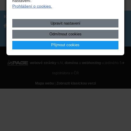
nastavení.
Prohlášení o cookies.
Kontakt
Upravit nastavení
Integrovaná střední škola
317 723 131
technická, Benešov,
skola(zavináč)isstbn.cz
Černoleská 1997
Datová schránka: rzpw2gi
Odmítnout cookies
ISSBN(zavináč)kr-s.cz
Twitter
Přijmout cookies
Copyright © 2026 Integrovaná střední škola technická, Benešov,
webové stránky
s AI,
doména
a
webhosting
u jediného 5★
registrátora v ČR
Mapa webu
|
Zobrazit klasickou verzi