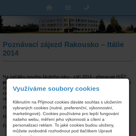
Poznávací zájezd Rakousko – Itálie
2014
Na začátku nového školního roku - září 2014 - připravuje ISŠT
pro žáky školy
čtyřdenní poznávací zájezd do Rakouska a Itálie
zaměřený na poznávání rakouských alp, Modeny a Maranella -
Využíváme soubory cookies
centra automobilového průmyslu Itálie, italských Benátek a
rakouského Mattighoffenu – města KTM.
Kliknutím na Přijmout cookies dáváte souhlas s uložením
Program a info
zde
.
vybraných cookies (nutné, preferenční, výkonnostní,
marketingové). Cookies používáme pro lepší fungování
Předběžná přihláška
zde
.
našeho webu, měření jeho výkonnosti a cílení a
personalizaci reklam. To jaké cookies budou uloženy,
Foto a zhodnocení minulého zájezdu
zde
.
můžete svobodně rozhodnout pod tlačítkem Upravit