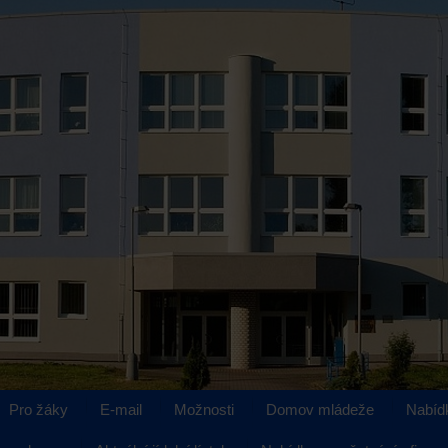
Pro žáky
E-mail
Možnosti
Domov mládeže
Nabíd