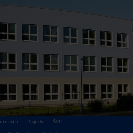
ka služeb
Projekty
ŠVP