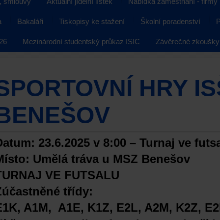
, smlouvy
Aktuální jídelní lístek
Nabídka zaměstnání - firmy
a
Bakaláři
Tiskopisy ke stažení
Školní poradenství
P
026
Mezinárodní studentský průkaz ISIC
Závěrečné zkoušky
SPORTOVNÍ HRY IS
BENEŠOV
Datum: 23.6.2025 v 8:00 – Turnaj ve futs
Místo: Umělá tráva u MSZ Benešov
TURNAJ VE FUTSALU
Zúčastněné třídy:
E1K, A1M, A1E, K1Z, E2L, A2M, K2Z, E2