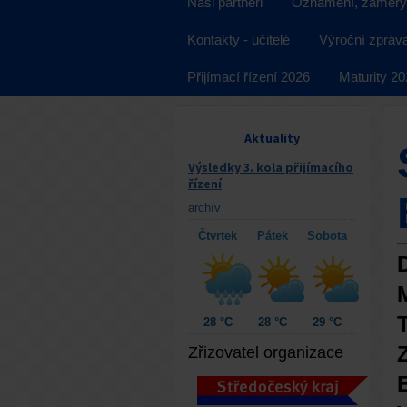
Naši partneři
Oznámení, záměry
Kontakty - učitelé
Výroční zpráv
Přijímací řízení 2026
Maturity 2
Aktuality
Výsledky 3. kola přijímacího
řízení
archív
Čtvrtek
Pátek
Sobota
28 °C
28 °C
29 °C
Zřizovatel organizace