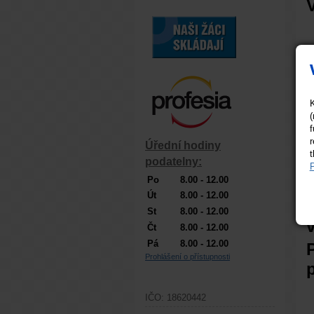
K
(
f
r
Úřední hodiny
t
podatelny:
P
Po
8.00 - 12.00
Út
8.00 - 12.00
St
8.00 - 12.00
Čt
8.00 - 12.00
Pá
8.00 - 12.00
Prohlášení o přístupnosti
IČO: 18620442