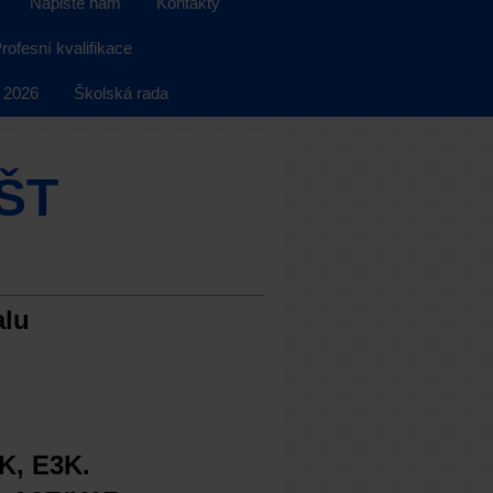
Napište nám
Kontakty
rofesní kvalifikace
 2026
Školská rada
ŠT
alu
K, E3K.