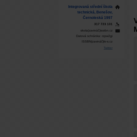
Integrovaná střední škola
technická, Benešov,
Černoleská 1997
317 723 131
skola(zavináč)isstbn.cz
Datová schránka: rzpw2gi
ISSBN(zavináč)kr-s.cz
Twitter