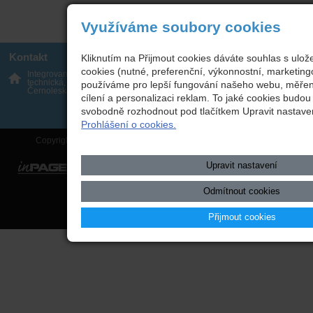
Využíváme soubory cookies
Kontakt
Kliknutím na Přijmout cookies dáváte souhlas s ulo
cookies (nutné, preferenční, výkonnostní, marketing
Integrovaná střední škola
317 723 131
technická, Benešov,
používáme pro lepší fungování našeho webu, měření
skola(zavináč)isstbn.cz
Černoleská 1997
Datová schránka: rzpw2gi
cílení a personalizaci reklam. To jaké cookies budo
ISSBN(zavináč)kr-s.cz
svobodně rozhodnout pod tlačítkem Upravit nastave
Twitter
Prohlášení o cookies.
Copyright © 2026 Integrovaná střední škola technická, Benešov,
Upravit nastavení
webové stránky
s AI,
doména
a
webhosting
u jediného 5★
Odmítnout cookies
registrátora v ČR
Přijmout cookies
Mapa webu
|
Zobrazit klasickou verzi