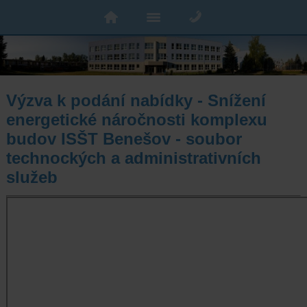
Výzva k podání nabídky - Snížení
energetické náročnosti komplexu
budov ISŠT Benešov - soubor
technockých a administrativních
služeb