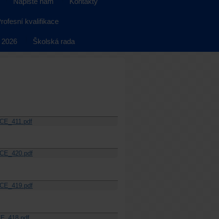
Napište nám
Kontakty
rofesní kvalifikace
 2026
Školská rada
CE_411.pdf
CE_420.pdf
CE_419.pdf
E_418.pdf