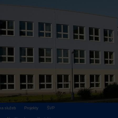
ka služeb
Projekty
ŠVP