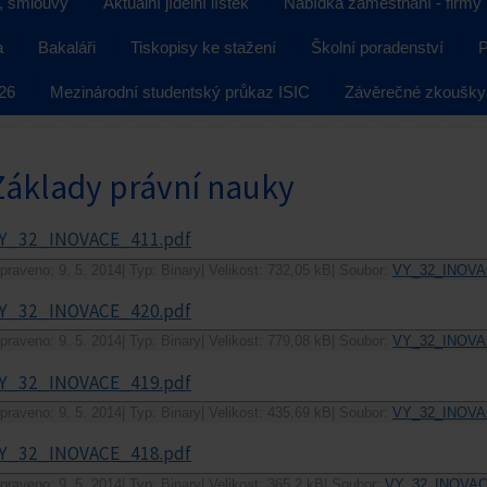
, smlouvy
Aktuální jídelní lístek
Nabídka zaměstnání - firmy
a
Bakaláři
Tiskopisy ke stažení
Školní poradenství
P
026
Mezinárodní studentský průkaz ISIC
Závěrečné zkoušky
Základy právní nauky
Y_32_INOVACE_411.pdf
praveno: 9. 5. 2014
|
Typ: Binary
|
Velikost: 732,05 kB
|
Soubor:
VY_32_INOVA
Y_32_INOVACE_420.pdf
praveno: 9. 5. 2014
|
Typ: Binary
|
Velikost: 779,08 kB
|
Soubor:
VY_32_INOVA
Y_32_INOVACE_419.pdf
praveno: 9. 5. 2014
|
Typ: Binary
|
Velikost: 435,69 kB
|
Soubor:
VY_32_INOVA
Y_32_INOVACE_418.pdf
praveno: 9. 5. 2014
|
Typ: Binary
|
Velikost: 365,2 kB
|
Soubor:
VY_32_INOVAC