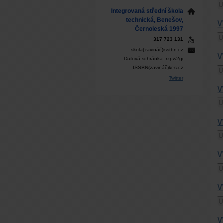
U
Integrovaná střední škola
technická, Benešov,
V
Černoleská 1997
U
317 723 131
skola(zavináč)isstbn.cz
V
Datová schránka: rzpw2gi
ISSBN(zavináč)kr-s.cz
U
Twitter
V
U
V
U
V
U
V
U
V