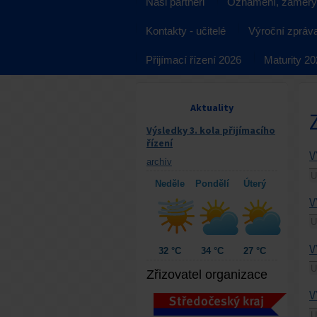
Naši partneři
Oznámení, záměry
Kontakty - učitelé
Výroční zpráv
Přijímací řízení 2026
Maturity 2
Aktuality
Výsledky 3. kola přijímacího
řízení
V
archív
U
Neděle
Pondělí
Úterý
V
U
V
32 °C
34 °C
27 °C
U
Zřizovatel organizace
V
U