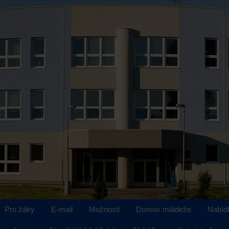
Pro žáky
E-mail
Možnosti
Domov mládeže
Nabíd